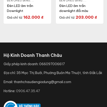
NLIGHT
ĐÈN CHIẾU SÁNG
,
THIẾT BỊ CHIẾU SÁNG
,
ĐÈN LED DOWNLIGHT
ĐÈN CHIẾU SÁNG
,
THIẾT BỊ CHIẾU SÁNG
,
ĐÈN LED DOWN
Đèn LED âm trần
Đèn LED âm trần
Downlight
downlight đổi màu
162.000
₫
203.000
₫
Giá chỉ từ:
Giá chỉ từ:
Hộ Kinh Doanh Thanh Châu
Giấy phép kinh doanh:
066097006617
Địa chỉ:
35 Mạc Thị Bưởi, Phường Buôn Ma Thuột, tỉnh Đắk Lắk
Email:
thanhchaudiengiadung@gmail.com
Hotline:
0906.47.35.47