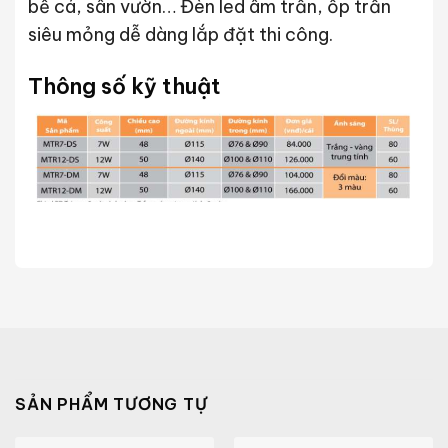
bể cá, sân vườn… Đèn led âm trần, ốp trần
siêu mỏng dễ dàng lắp đặt thi công.
Thông số kỹ thuật
SẢN PHẨM TƯƠNG TỰ