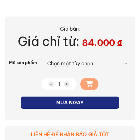
Giá bán:
Giá chỉ từ:
84.000
₫
Alternative:
Mã sản phẩm
Đèn âm trần nguồn liền thân Asia MTR s
MUA NGAY
LIÊN HỆ ĐỂ NHẬN BÁO GIÁ TỐT