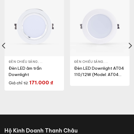
NLIGHT
ĐÈN CHIẾU SÁNG
,
THIẾT BỊ CHIẾU SÁNG
,
ĐÈN LED DOWNLIGHT
ĐÈN CHIẾU SÁNG
,
THIẾT BỊ CHIẾU SÁNG
,
ĐÈN LED DOWN
Đèn LED âm trần
Đèn LED Downlight AT04
Downlight
110/12W (Model: AT04
110/12W.H)
171.000
₫
Giá chỉ từ:
Hộ Kinh Doanh Thanh Châu