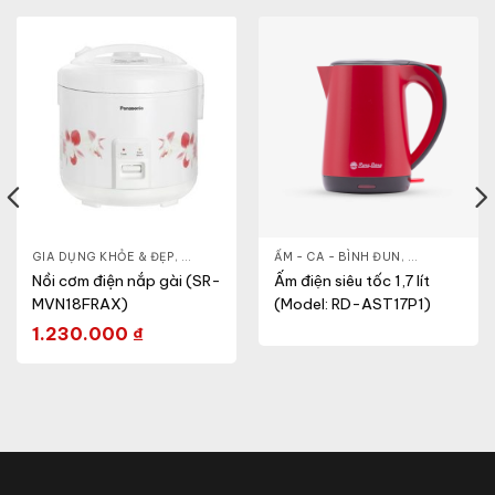
- CA - BÌNH
GIA DỤNG KHỎE & ĐẸP
,
NỒI CƠM ĐIỆN
,
NỒI - ẤM - CA - BÌNH
ẤM - CA - BÌNH ĐUN
,
NỒI CƠM ĐIỆN
,
GIA DỤNG KH
Nồi cơm điện nắp gài (SR-
Ấm điện siêu tốc 1,7 lít
MVN18FRAX)
(Model: RD-AST17P1)
1.230.000
₫