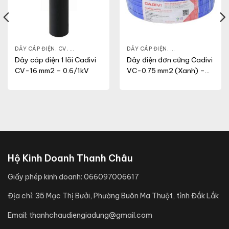
N DỤNG
DÂY CÁP ĐIỆN
,
CV
,
DÂY ĐIỆN DÂN DỤNG
DÂY CÁP ĐIỆN
,
DÂY ĐIỆN DÂN DỤN
Dây cáp điện 1 lõi Cadivi
Dây điện đơn cứng Cadivi
CV-16 mm2 – 0.6/1kV
VC-0.75 mm2 (Xanh) –
300/500V
Hộ Kinh Doanh Thanh Châu
Giấy phép kinh doanh:
066097006617
Địa chỉ:
35 Mạc Thị Bưởi, Phường Buôn Ma Thuột, tỉnh Đắk Lắk
Email:
thanhchaudiengiadung@gmail.com