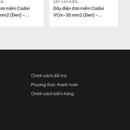
ỆN
,
DÂY ĐIỆN DÂN DỤNG
,
VCM
DÂY CÁP ĐIỆN
,
DÂY ĐIỆN DÂN DỤNG
,
VCM
đơn mềm Cadivi
Dây điện đơn mềm Cadivi
mm2 (Đen) –
VCm-35 mm2 (Đen) –
V
0.6/1KV
Chính sách đổi trả
Phương thức thanh toán
Chính sách kiểm hàng