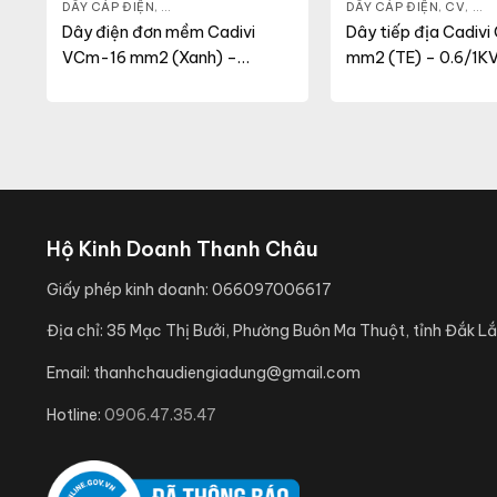
 DỤNG
DÂY CÁP ĐIỆN
,
DÂY ĐIỆN DÂN DỤNG
,
VCM
DÂY CÁP ĐIỆN
,
CV
,
DÂY
4
Dây điện đơn mềm Cadivi
Dây tiếp địa Cadivi
VCm-16 mm2 (Xanh) –
mm2 (TE) – 0.6/1K
0.6/1KV
Hộ Kinh Doanh Thanh Châu
Giấy phép kinh doanh:
066097006617
Địa chỉ:
35 Mạc Thị Bưởi, Phường Buôn Ma Thuột, tỉnh Đắk Lắ
Email:
thanhchaudiengiadung@gmail.com
Hotline:
0906.47.35.47