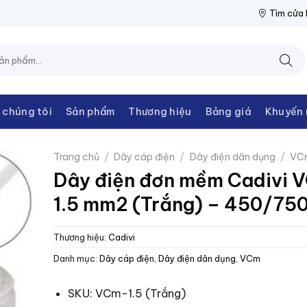
ĐIỆN THANH CHÂU
NPP THIẾT BỊ ĐIỆN THANH CHÂU
NPP THIẾ
Tìm cửa
 chúng tôi
Sản phẩm
Thương hiệu
Bảng giá
Khuyến 
Trang chủ
/
Dây cáp điện
/
Dây điện dân dụng
/
VC
Dây điện đơn mềm Cadivi 
1.5 mm2 (Trắng) – 450/75
Thương hiệu:
Cadivi
Danh mục:
Dây cáp điện
,
Dây điện dân dụng
,
VCm
SKU: VCm-1.5 (Trắng)