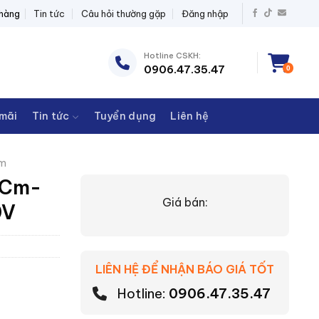
T BỊ ĐIỆN THANH CHÂU
 hàng
Tin tức
Câu hỏi thường gặp
Đăng nhập
Hotline CSKH:
0906.47.35.47
0
mãi
Tin tức
Tuyển dụng
Liên hệ
m
VCm-
Giá bán:
0V
LIÊN HỆ ĐỂ NHẬN BÁO GIÁ TỐT
Hotline:
0906.47.35.47