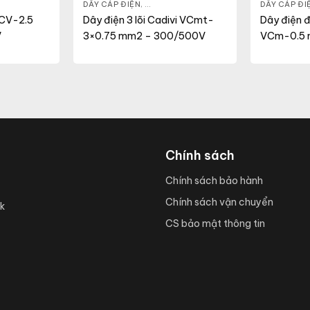
 ĐIỆN DÂN DỤNG
DÂY CÁP ĐIỆN
,
DÂY ĐIỆN DÂN DỤNG
,
VCMT
DÂY CÁP ĐI
 CV-2.5
Dây điện 3 lõi Cadivi VCmt-
Dây điện 
V
3×0.75 mm2 – 300/500V
VCm-0.5 
300/500
Chính sách
Chính sách bảo hành
Chính sách vận chuyển
k
CS bảo mật thông tin