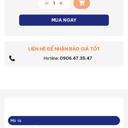
Công tắc cắm nhanh/bắt vít Halumie 
MUA NGAY
LIÊN HỆ ĐỂ NHẬN BÁO GIÁ TỐT
Hotline:
0906.47.35.47
Mô tả