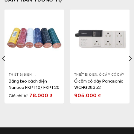
,
ĐÈN THÔNG MINH
THIẾT BỊ ĐIỆN
,
,
BĂNG KEO ĐIỆN
ĐÈN TRANG TRÍ
,
THIẾT BỊ CHIẾU SÁNG
THIẾT BỊ ĐIỆN
,
,
Ổ CẮM CÓ DÂY
THIẾT BỊ ĐIỆN
Băng keo cách điện
Ổ cắm có dây Panasonic
Nanoco FKPT10/ FKPT20
WCHG28352
78.000
₫
905.000
₫
Giá chỉ từ: