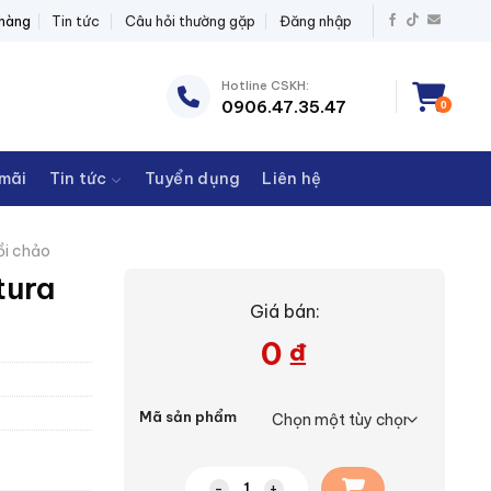
ĐIỆN THANH CHÂU
 hàng
Tin tức
Câu hỏi thường gặp
Đăng nhập
Hotline CSKH:
0906.47.35.47
0
mãi
Tin tức
Tuyển dụng
Liên hệ
ồi chảo
tura
Giá bán:
0
₫
Mã sản phẩm