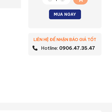
Chảo chiên vân đá Tefal Natura B2
MUA NGAY
Alternative:
LIÊN HỆ ĐỂ NHẬN BÁO GIÁ TỐT
Hotline:
0906.47.35.47