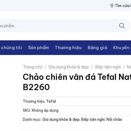
 THANH CHÂU
NPP THIẾT BỊ ĐIỆN THANH CHÂU
NPP THIẾT BỊ 
Tìm cửa
 chúng tôi
Sản phẩm
Thương hiệu
Bảng giá
Khuyến 
Trang chủ
/
Gia dụng khỏe & đẹp
/
Bếp tiện nghi
/
N
Chảo chiên vân đá Tefal Na
B2260
Thương hiệu:
Tefal
SKU:
Không áp dụng
Danh mục:
Gia dụng khỏe & đẹp
,
Bếp tiện nghi
,
Nồi chảo