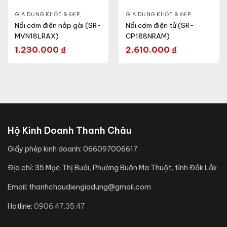
& ĐẸP
,
GIA DỤNG KHỎE & ĐẸP
LÒ VI SÓNG
,
NỒI - ẤM - CA - BÌNH
GIA DỤNG KHỎE & ĐẸP
,
NỒI CƠM ĐIỆN
,
NỒI - ẤM -
Nồi cơm điện nắp gài (SR-
Nồi cơm điện tử (SR-
MVN18LRAX)
CP188NRAM)
1.230.000
₫
2.610.000
₫
Hộ Kinh Doanh Thanh Châu
Giấy phép kinh doanh:
066097006617
Địa chỉ:
35 Mạc Thị Bưởi, Phường Buôn Ma Thuột, tỉnh Đắk Lắk
Email:
thanhchaudiengiadung@gmail.com
Hotline:
0906.47.35.47