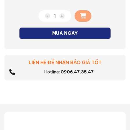
Chảo chiên vân đá không từ Supor Dura
MUA NGAY
LIÊN HỆ ĐỂ NHẬN BÁO GIÁ TỐT
Hotline:
0906.47.35.47