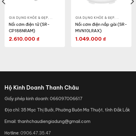
HỎE & ĐẸP
GIA DỤNG KHỎE & ĐẸP
,
NỒI - ẤM - CA - BÌNH
,
NỒI - ẤM - CA - BÌNH
GIA DỤNG KHỎE & ĐẸP
,
NỒI CƠM ĐIỆN
,
NỒI - ẤM -
Nồi cơm điện tử (SR-
Nồi cơm điện nắp gài (SR-
CP188NRAM)
MVN10LRAX)
2.610.000
₫
1.049.000
₫
Hộ Kinh Doanh Thanh Châu
Giấy phép kinh doanh:
066097006617
Địa chỉ:
35 Mạc Thị Bưởi, Phường Buôn Ma Thuột, tỉnh Đắk Lắk
Email:
thanhchaudiengiadung@gmail.com
Hotline:
0906.47.35.47