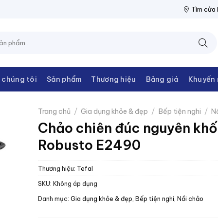
HANH CHÂU
NPP THIẾT BỊ ĐIỆN THANH CHÂU
NPP THIẾT BỊ Đ
Tìm cửa
 chúng tôi
Sản phẩm
Thương hiệu
Bảng giá
Khuyến 
Trang chủ
/
Gia dụng khỏe & đẹp
/
Bếp tiện nghi
/
N
Chảo chiên đúc nguyên khối
Robusto E2490
Thương hiệu:
Tefal
SKU:
Không áp dụng
Danh mục:
Gia dụng khỏe & đẹp
,
Bếp tiện nghi
,
Nồi chảo