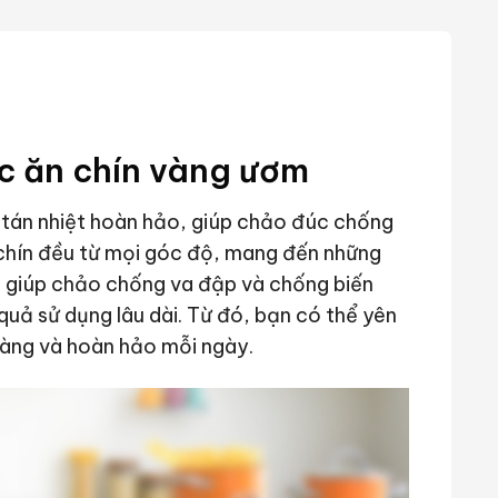
ức ăn chín vàng ươm
án nhiệt hoàn hảo, giúp chảo đúc chống
 chín đều từ mọi góc độ, mang đến những
 giúp chảo chống va đập và chống biến
quả sử dụng lâu dài. Từ đó, bạn có thể yên
àng và hoàn hảo mỗi ngày.