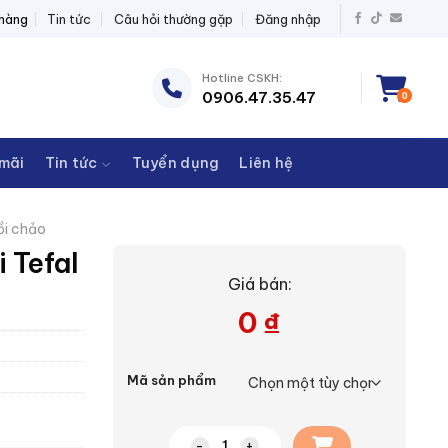
IỆN THANH CHÂU
 hàng
Tin tức
Câu hỏi thường gặp
Đăng nhập
Hotline CSKH:
0906.47.35.47
0
mãi
Tin tức
Tuyển dụng
Liên hệ
ồi chảo
 Tefal
Giá bán:
0
₫
Mã sản phẩm