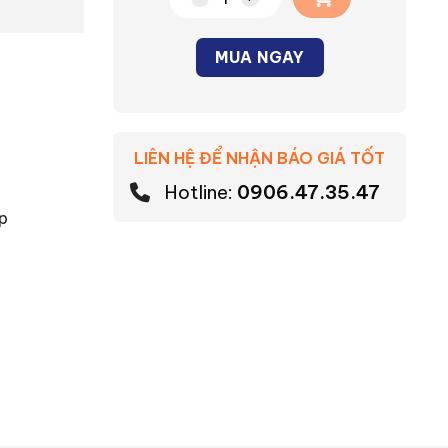
Chảo chiên đúc nguyên khối Tefal 
MUA NGAY
Alternative:
LIÊN HỆ ĐỂ NHẬN BÁO GIÁ TỐT
Hotline:
0906.47.35.47
p