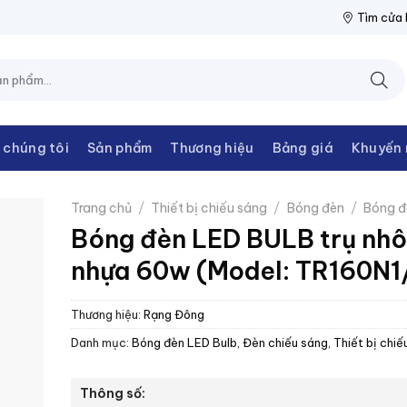
 ĐIỆN THANH CHÂU
NPP THIẾT BỊ ĐIỆN THANH CHÂU
NPP THIẾ
Tìm cửa
 chúng tôi
Sản phẩm
Thương hiệu
Bảng giá
Khuyến 
Trang chủ
/
Thiết bị chiếu sáng
/
Bóng đèn
/
Bóng đ
Bóng đèn LED BULB trụ nh
nhựa 60w (Model: TR160N
Thương hiệu:
Rạng Đông
Danh mục:
Bóng đèn LED Bulb
,
Đèn chiếu sáng
,
Thiết bị chiế
Thông số: