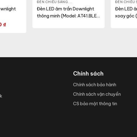
 LED DOWNLIGHT
,
THIẾT BỊ CHIẾU SÁNG
ĐÈN CHIẾU SÁNG
,
ĐÈN LED DOWNLIGHT
,
THIẾT BỊ CHI
ĐÈN CHIẾU
wnlight
Đèn LED âm trần Downlight
Đèn LED â
thông minh (Model: AT41.BLE
xoay góc 
86/12W)
80/10Wx1
0
₫
Chính sách
Chính sách bảo hành
Chính sách vận chuyển
k
CS bảo mật thông tin