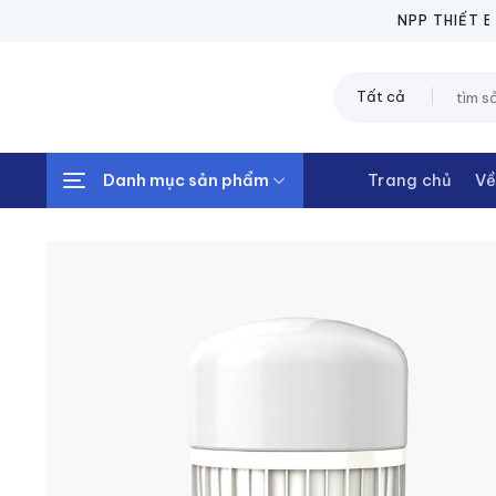
Chuyển
NPP THIẾT BỊ
đến
nội
Tìm
dung
kiếm:
Danh mục sản phẩm
Trang chủ
Về