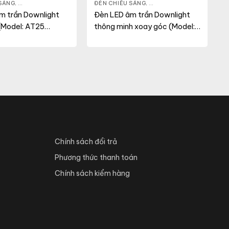
ẾU SÁNG
 SÁNG
,
ĐÈN LED DOWNLIGHT
,
THIẾT BỊ CHIẾU SÁNG
ĐÈN CHIẾU SÁNG
,
ĐÈN LED DOWNLIGHT
,
THI
m trần Downlight
Đèn LED âm trần Downlight
(Model: AT25
thông minh xoay góc (Model:
.PLUS)
AT40.BLE 95/12W)
Chính sách đổi trả
Phương thức thanh toán
Chính sách kiểm hàng