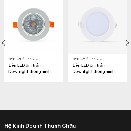
NLIGHT
ĐÈN CHIẾU SÁNG
,
THIẾT BỊ CHIẾU SÁNG
,
ĐÈN LED DOWNLIGHT
ĐÈN CHIẾU SÁNG
,
THIẾT BỊ CHIẾU SÁNG
,
ĐÈN LED DOWN
Đèn LED âm trần
Đèn LED âm trần
Downlight thông minh
Downlight thông minh
xoay góc (Model:
(Model: AT16.BLE 90/7W)
AT40.BLE 95/12W)
Hộ Kinh Doanh Thanh Châu