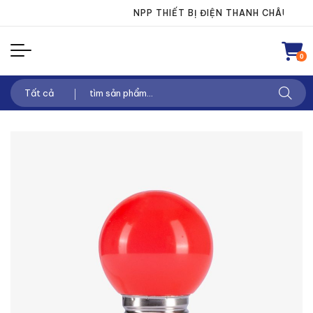
Chuyển
NPP THIẾT BỊ ĐIỆN THANH CHÂU
NPP
đến
nội
0
dung
Tìm
kiếm: