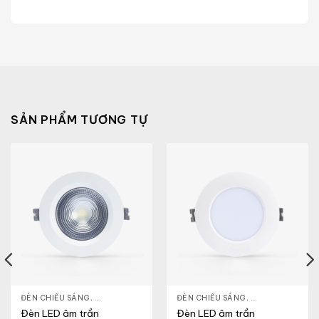
SẢN PHẨM TƯƠNG TỰ
NLIGHT
ĐÈN CHIẾU SÁNG
,
THIẾT BỊ CHIẾU SÁNG
,
ĐÈN LED DOWNLIGHT
ĐÈN CHIẾU SÁNG
,
THIẾT BỊ CHIẾU SÁNG
,
ĐÈN LED DOWN
Đèn LED âm trần
Đèn LED âm trần