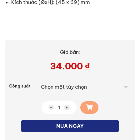
Kích thước (ØxH): (45 x 69) mm
Giá bán:
34.000
₫
Alternative:
Công suất
Bóng đèn LED BULB tròn 1W màu đỏ số l
MUA NGAY