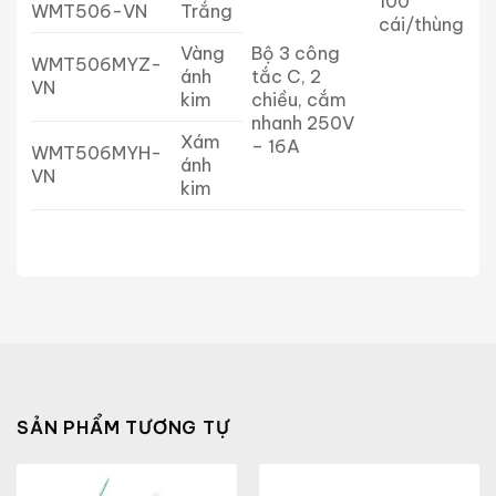
100
WMT506-VN
Trắng
cái/thùng
Vàng
Bộ 3 công
WMT506MYZ-
ánh
tắc C, 2
VN
kim
chiều, cắm
nhanh 250V
Xám
– 16A
WMT506MYH-
ánh
VN
kim
SẢN PHẨM TƯƠNG TỰ