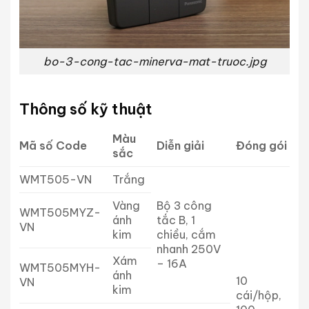
bo-3-cong-tac-minerva-mat-truoc.jpg
Thông số kỹ thuật
Màu
Mã số Code
Diễn giải
Đóng gói
sắc
WMT505-VN
Trắng
Vàng
Bộ 3 công
WMT505MYZ-
ánh
tắc B, 1
VN
kim
chiều, cắm
nhanh 250V
Xám
– 16A
WMT505MYH-
ánh
10
VN
kim
cái/hộp,