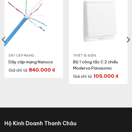
HIẾT BỊ ĐIỆN
DÂY CÁP MẠNG
,
THIẾT BỊ ĐIỆN
THIẾT BỊ ĐIỆN
,
CÔNG TẮC Ổ CẮM
,
Dây cáp mạng Nanoco
Bộ 1 công tắc C 2 chiều
Moderva Panasonic
840.000
₫
Giá chỉ từ:
105.000
₫
Giá chỉ từ:
Hộ Kinh Doanh Thanh Châu