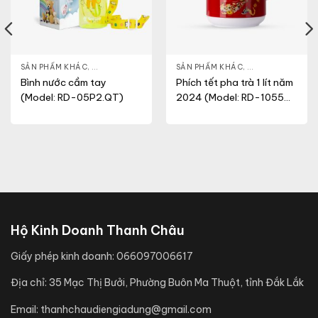
T
SẢN PHẨM KHÁC
,
BÌNH NƯỚC CẦM TAY
SẢN PHẨM KHÁC
,
PHÍCH TRÀ - CÀ 
Bình nước cầm tay
Phích tết pha trà 1 lít năm
(Model: RD-05P2.QT)
2024 (Model: RD-1055
TS)
Hộ Kinh Doanh Thanh Châu
Giấy phép kinh doanh:
066097006617
Địa chỉ:
35 Mạc Thị Bưởi, Phường Buôn Ma Thuột, tỉnh Đắk Lắk
Email:
thanhchaudiengiadung@gmail.com