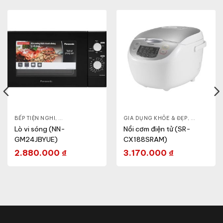
- CA - BÌNH
BẾP TIỆN NGHI
,
NỒI CƠM ĐIỆN
,
GIA DỤNG KHỎE & ĐẸP
,
GIA DỤNG KHỎE & ĐẸP
LÒ VI SÓNG
,
NỒI - ẤM -
Lò vi sóng (NN-
Nồi cơm điện tử (SR-
GM24JBYUE)
CX188SRAM)
2.880.000
₫
3.170.000
₫