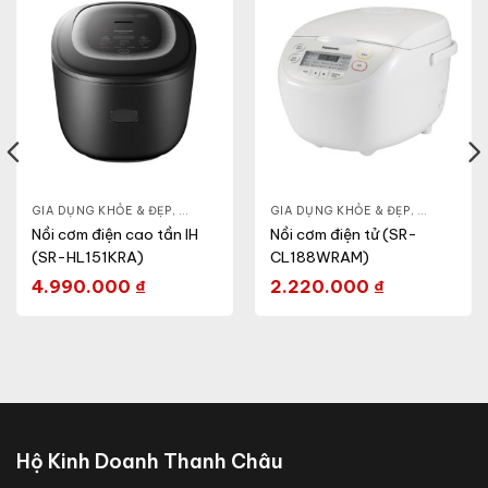
HỎE & ĐẸP
GIA DỤNG KHỎE & ĐẸP
,
NỒI - ẤM - CA - BÌNH
,
NỒI - ẤM - CA - BÌNH
GIA DỤNG KHỎE & ĐẸP
,
NỒI CƠM ĐIỆN
,
NỒI - ẤM -
Nồi cơm điện cao tần IH
Nồi cơm điện tử (SR-
(SR-HL151KRA)
CL188WRAM)
4.990.000
₫
2.220.000
₫
Hộ Kinh Doanh Thanh Châu