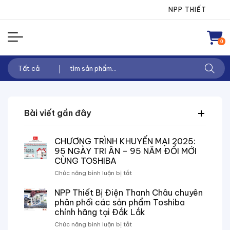
Chuyển
NPP THIẾT BỊ ĐIỆN TH
đến
nội
0
dung
Tìm
kiếm:
Bài viết gần đây
CHƯƠNG TRÌNH KHUYẾN MẠI 2025:
95 NGÀY TRI ÂN – 95 NĂM ĐỔI MỚI
CÙNG TOSHIBA
ở
Chức năng bình luận bị tắt
CHƯƠNG
TRÌNH
NPP Thiết Bị Điện Thanh Châu chuyên
KHUYẾN
phân phối các sản phẩm Toshiba
MẠI
chính hãng tại Đắk Lắk
2025:
ở
Chức năng bình luận bị tắt
95