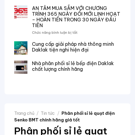
NPP
NGÀY
Thiết
AN TÂM MUA SẮM VỚI CHƯƠNG
TRI
Bị
ÂN
TRÌNH 365 NGÀY ĐỔI MỚI LINH HOẠT
Điện
–
– HOÀN TIỀN TRONG 30 NGÀY ĐẦU
Thanh
95
TIÊN
Châu
NĂM
chuyên
ở
Chức năng bình luận bị tắt
ĐỔI
phân
AN
MỚI
phối
TÂM
Cung cấp giải pháp nhà thông minh
CÙNG
các
MUA
TOSHIBA
Daklak tiện nghi hiện đại
sản
SẮM
phẩm
VỚI
Nhà phân phối sỉ lẻ bếp điện Daklak
Toshiba
CHƯƠNG
chất lượng chính hãng
chính
TRÌNH
hãng
365
tại
NGÀY
Đắk
ĐỔI
Lắk
MỚI
LINH
HOẠT
–
HOÀN
Trang chủ
/
Tin tức
/
Phân phối sỉ lẻ quạt điện
TIỀN
Senko BMT chính hãng giá tốt
TRONG
30
Phân phối sỉ lẻ quạt
NGÀY
ĐẦU