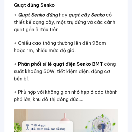
Quạt đứng Senko
+
Quạt Senko đứng
hay
quạt cây Senko
có
thiết kế dạng cây, một trụ đứng và các cánh
quạt gắn ở đầu trên.
+ Chiều cao thông thường lên đến 95cm
hoặc 1m, nhiều mức độ gió.
+
Phân phối sỉ lẻ quạt điện Senko BMT
công
suất khoảng 50W, tiết kiệm điện, động cơ
bền bỉ.
+ Phù hợp với không gian nhỏ hẹp ở các thành
phố lớn, khu đô thị đông đúc,…