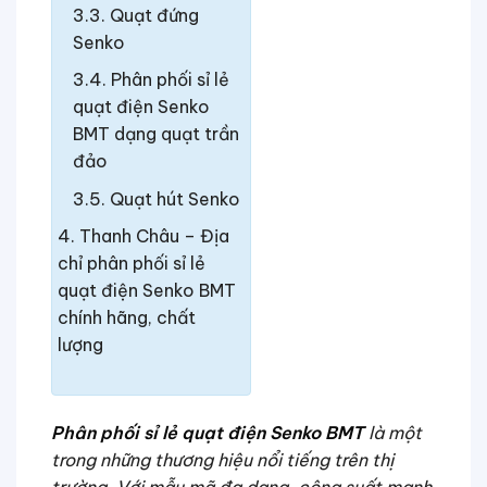
Quạt đứng
Senko
Phân phối sỉ lẻ
quạt điện Senko
BMT dạng quạt trần
đảo
Quạt hút Senko
Thanh Châu – Địa
chỉ phân phối sỉ lẻ
quạt điện Senko BMT
chính hãng, chất
lượng
Phân phối sỉ lẻ quạt điện Senko BMT
là một
trong những thương hiệu nổi tiếng trên thị
trường. Với mẫu mã đa dạng, công suất mạnh