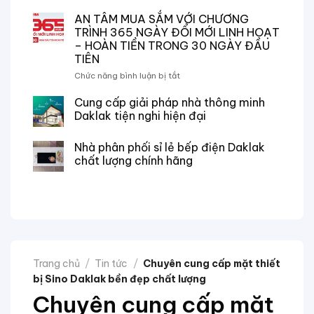
NPP
NGÀY
Thiết
AN TÂM MUA SẮM VỚI CHƯƠNG
TRI
Bị
ÂN
TRÌNH 365 NGÀY ĐỔI MỚI LINH HOẠT
Điện
–
– HOÀN TIỀN TRONG 30 NGÀY ĐẦU
Thanh
95
TIÊN
Châu
NĂM
chuyên
ở
Chức năng bình luận bị tắt
ĐỔI
phân
AN
MỚI
phối
TÂM
Cung cấp giải pháp nhà thông minh
CÙNG
các
MUA
TOSHIBA
Daklak tiện nghi hiện đại
sản
SẮM
phẩm
VỚI
Nhà phân phối sỉ lẻ bếp điện Daklak
Toshiba
CHƯƠNG
chất lượng chính hãng
chính
TRÌNH
hãng
365
tại
NGÀY
Đắk
ĐỔI
Lắk
MỚI
LINH
HOẠT
–
HOÀN
Trang chủ
/
Tin tức
/
Chuyên cung cấp mặt thiết
TIỀN
bị Sino Daklak bền đẹp chất lượng
TRONG
30
Chuyên cung cấp mặt
NGÀY
ĐẦU