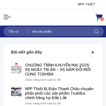
Chuyển
NPP THIẾT BỊ ĐIỆN T
đến
nội
0
dung
Tìm
kiếm:
Bài viết gần đây
CHƯƠNG TRÌNH KHUYẾN MẠI 2025:
95 NGÀY TRI ÂN – 95 NĂM ĐỔI MỚI
CÙNG TOSHIBA
ở
Chức năng bình luận bị tắt
CHƯƠNG
TRÌNH
NPP Thiết Bị Điện Thanh Châu chuyên
KHUYẾN
phân phối các sản phẩm Toshiba
MẠI
chính hãng tại Đắk Lắk
2025:
ở
Chức năng bình luận bị tắt
95