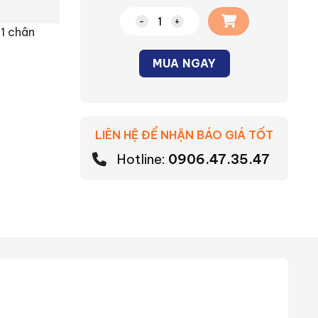
Phụ kiện dùng cho LED dây ngoài tr
1 chân
MUA NGAY
Alternative:
LIÊN HỆ ĐỂ NHẬN BÁO GIÁ TỐT
Hotline:
0906.47.35.47