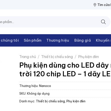
IỆN THANH CHÂU
NPP THIẾT BỊ ĐIỆN THANH CHÂU
NPP THIẾT 
Tìm cửa
 chúng tôi
Sản phẩm
Thương hiệu
Bảng giá
Khuyến 
Trang chủ
/
Thiết bị chiếu sáng
/
Phụ kiện đèn
Phụ kiện dùng cho LED dây
trời 120 chip LED – 1 dãy L
Thương hiệu:
Nanoco
SKU:
Không áp dụng
Danh mục:
Thiết bị chiếu sáng
,
Phụ kiện đèn