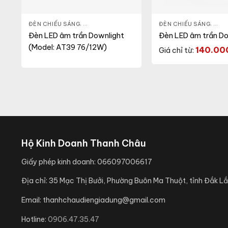
LIGHT
,
THIẾT BỊ CHIẾU SÁNG
ĐÈN CHIẾU SÁNG
,
ĐÈN LED DOWNLIGHT
,
THIẾT BỊ CHIẾU SÁNG
ĐÈN CHIẾU SÁNG
,
ĐÈN
Đèn LED âm trần Downlight
Đèn LED âm trần Do
(Model: AT39 76/12W)
140.0
Giá chỉ từ:
Hộ Kinh Doanh Thanh Châu
Giấy phép kinh doanh:
066097006617
Địa chỉ:
35 Mạc Thị Bưởi, Phường Buôn Ma Thuột, tỉnh Đắk Lắ
Email:
thanhchaudiengiadung@gmail.com
Hotline:
0906.47.35.47