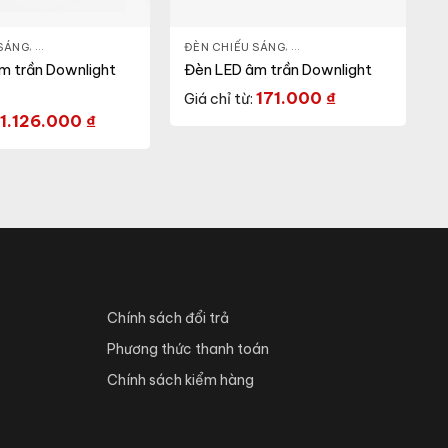
ẾU SÁNG
 SÁNG
,
ĐÈN LED DOWNLIGHT
,
THIẾT BỊ CHIẾU SÁNG
ĐÈN CHIẾU SÁNG
,
ĐÈN LED DOWNLIGHT
,
THI
m trần Downlight
Đèn LED âm trần Downlight
171.000
₫
Giá chỉ từ:
1.126.000
₫
Chính sách đổi trả
Phương thức thanh toán
Chính sách kiểm hàng