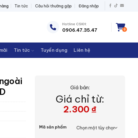
BỊ ĐIỆN THANH CHÂU
 hàng
Tin tức
Câu hỏi thường gặp
Đăng nhập
Hotline CSKH:
0906.47.35.47
0
mãi
Tin tức
Tuyển dụng
Liên hệ
 ngoài
Giá bán:
ED
Giá chỉ từ:
2.300
₫
Mã sản phẩm