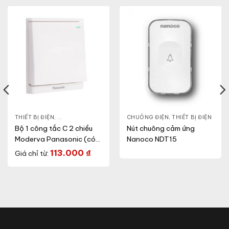
THIẾT BỊ ĐIỆN
,
CÔNG TẮC Ổ CẮM
,
DÒNG MODERVA
CHUÔNG ĐIỆN
,
THIẾT BỊ ĐIỆN
Bộ 1 công tắc C 2 chiều
Nút chuông cảm ứng
Moderva Panasonic (có
Nanoco NDT15
chỉ báo)
113.000
₫
Giá chỉ từ: