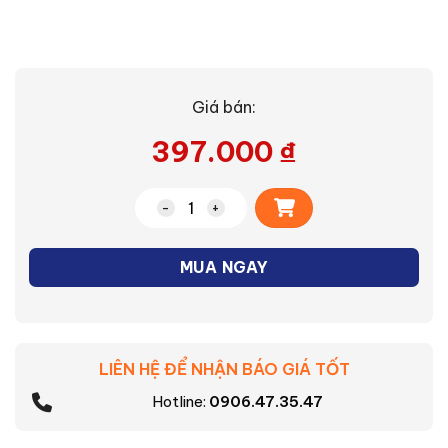
Giá bán:
397.000
₫
Alternative:
Ổ cắm nối loại kín nước PCE F3822-10F
MUA NGAY
LIÊN HỆ ĐỂ NHẬN BÁO GIÁ TỐT
Hotline:
0906.47.35.47