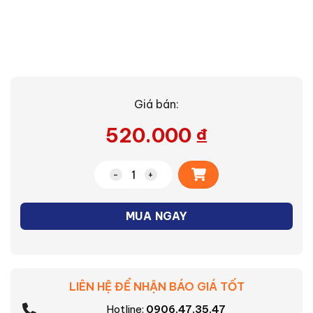
Giá bán:
520.000
₫
Alternative:
Nồi cơm điện Sharp KS-181TJV(PB) số l
MUA NGAY
LIÊN HỆ ĐỂ NHẬN BÁO GIÁ TỐT
Hotline:
0906.47.35.47