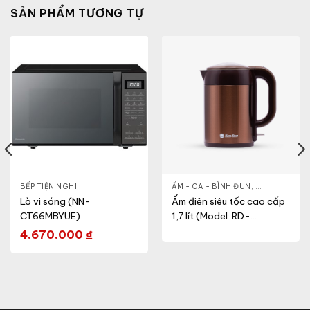
SẢN PHẨM TƯƠNG TỰ
& ĐẸP
,
BẾP TIỆN NGHI
LÒ VI SÓNG
,
GIA DỤNG KHỎE & ĐẸP
,
ẤM - CA - BÌNH ĐUN
LÒ VI SÓNG
,
GIA DỤNG KH
Lò vi sóng (NN-
Ấm điện siêu tốc cao cấp
CT66MBYUE)
1,7 lít (Model: RD-
AST17ST1.E)
4.670.000
₫