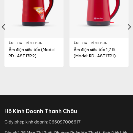
& ĐẸP
,
ẤM - CA - BÌNH ĐUN
LÒ VI SÓNG
,
GIA DỤNG KHỎE & ĐẸP
ẤM - CA - BÌNH ĐUN
,
NỒI - ẤM - CA - BÌNH
,
GIA DỤNG KH
Ấm điện siêu tốc (Model:
Ấm điện siêu tốc 1,7 lít
RD–AST17P2)
(Model: RD-AST17P1)
Hộ Kinh Doanh Thanh Châu
Giấy phép kinh doanh:
066097006617