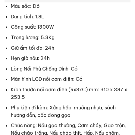
Màu sắc: Đỏ
Dung tích: 1.8L
Công suất: 1300W
Trọng lượng: 5.3Kg
Giữ ấm tối đa: 24h
Hẹn giờ nấu: 24h
Lòng Nồi Phủ Chống Dính: Có
Màn hình LCD nồi cơm điện: Có
Kích thước nồi cơm điện (RxSxC) mm: 310 x 387 x
253.5
Phụ kiện đi kèm: Xửng hấp, muỗng nhựa, sách
hướng dẫn, cốc đong gạo
Chức năng: Nấu gạo thường, Cơm cháy, Gạo trộn,
Nấu cháo trắng, Nấu cháo thịt, Hấp, Nấu chậm,