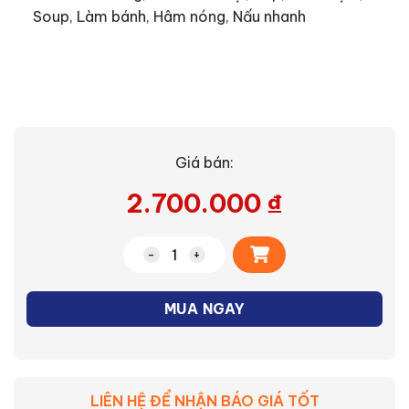
Soup, Làm bánh, Hâm nóng, Nấu nhanh
Giá bán:
2.700.000
₫
Alternative:
Nồi cơm điện cao tần Sharp KS-IH191V-
MUA NGAY
LIÊN HỆ ĐỂ NHẬN BÁO GIÁ TỐT