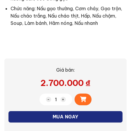
Chức năng: Nấu gạo thường, Cơm cháy, Gạo trộn,
Nấu cháo trắng, Nấu cháo thịt, Hấp, Nấu chậm,
Soup, Làm bánh, Hâm nóng, Nấu nhanh
Giá bán:
2.700.000
₫
Alternative:
Nồi cơm điện cao tần Sharp KS-IH191V-
MUA NGAY