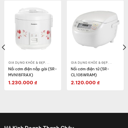
HỎE & ĐẸP
GIA DỤNG KHỎE & ĐẸP
,
NỒI - ẤM - CA - BÌNH
,
NỒI - ẤM - CA - BÌNH
GIA DỤNG KHỎE & ĐẸP
,
NỒI CƠM ĐIỆN
,
NỒI - ẤM -
Nồi cơm điện nắp gài (SR-
Nồi cơm điện tử (SR-
MVN18FRAX)
CL108WRAM)
1.230.000
₫
2.120.000
₫