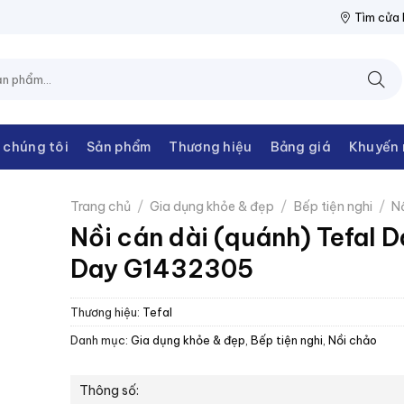
THANH CHÂU
NPP THIẾT BỊ ĐIỆN THANH CHÂU
NPP THIẾT BỊ 
Tìm cửa
 chúng tôi
Sản phẩm
Thương hiệu
Bảng giá
Khuyến 
Trang chủ
/
Gia dụng khỏe & đẹp
/
Bếp tiện nghi
/
N
Nồi cán dài (quánh) Tefal 
Day G1432305
Thương hiệu:
Tefal
Danh mục:
Gia dụng khỏe & đẹp
,
Bếp tiện nghi
,
Nồi chảo
Thông số: