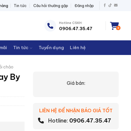
ĐIỆN THANH CHÂU
 hàng
Tin tức
Câu hỏi thường gặp
Đăng nhập
Hotline CSKH:
0906.47.35.47
0
mãi
Tin tức
Tuyển dụng
Liên hệ
ồi chảo
Day By
Giá bán:
LIÊN HỆ ĐỂ NHẬN BÁO GIÁ TỐT
Hotline:
0906.47.35.47