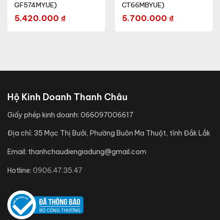
GF574MYUE)
CT66MBYUE)
5.420.000
₫
5.700.000
₫
Hộ Kinh Doanh Thanh Châu
Giấy phép kinh doanh:
066097006617
Địa chỉ:
35 Mạc Thị Bưởi, Phường Buôn Ma Thuột, tỉnh Đắk Lắk
Email:
thanhchaudiengiadung@gmail.com
Hotline:
0906.47.35.47