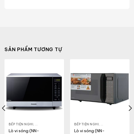
SẢN PHẨM TƯƠNG TỰ
HỎE & ĐẸP
BẾP TIỆN NGHI
,
NỒI - ẤM - CA - BÌNH
,
GIA DỤNG KHỎE & ĐẸP
,
BẾP TIỆN NGHI
LÒ VI SÓNG
,
GIA DỤNG KHỎE & 
Lò vi sóng (NN-
Lò vi sóng (NN-