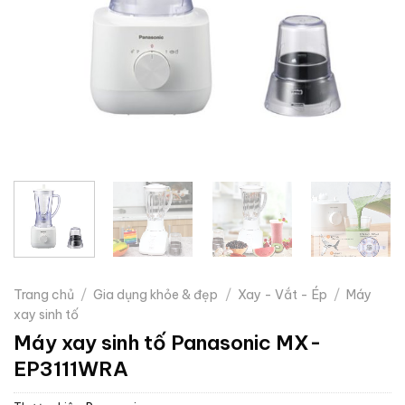
Trang chủ
/
Gia dụng khỏe & đẹp
/
Xay - Vắt - Ép
/
Máy
xay sinh tố
Máy xay sinh tố Panasonic MX-
EP3111WRA