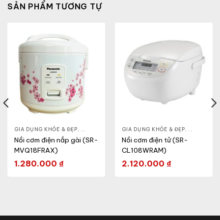
SẢN PHẨM TƯƠNG TỰ
HỎE & ĐẸP
GIA DỤNG KHỎE & ĐẸP
,
NỒI - ẤM - CA - BÌNH
,
NỒI - ẤM - CA - BÌNH
GIA DỤNG KHỎE & ĐẸP
,
NỒI CƠM ĐIỆN
,
NỒI - ẤM -
Nồi cơm điện nắp gài (SR-
Nồi cơm điện tử (SR-
MVQ18FRAX)
CL108WRAM)
1.280.000
₫
2.120.000
₫