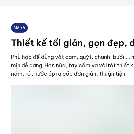
Mô tả
Thiết kế tối giản, gọn đẹp, 
Phù hợp để dùng vắt cam, quýt, chanh, bưởi,… n
mịn dễ dàng. Hơn nữa, tay cầm và vòi rót thiết
nắm, rót nước ép ra cốc đơn giản, thuận tiện.