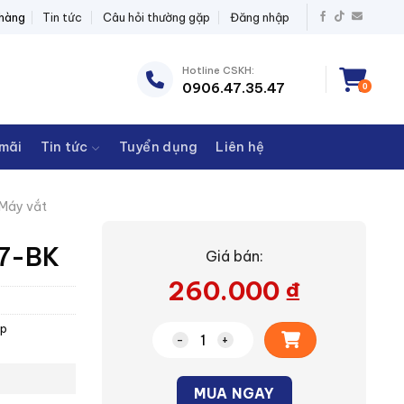
ĐIỆN THANH CHÂU
 hàng
Tin tức
Câu hỏi thường gặp
Đăng nhập
Hotline CSKH:
0906.47.35.47
0
mãi
Tin tức
Tuyển dụng
Liên hệ
Máy vắt
07-BK
Giá bán:
260.000
₫
Ép
Máy vắt cam Sharp EJ-J407-BK số
Alternative:
MUA NGAY