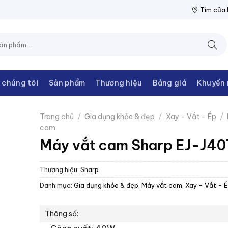
THANH CHÂU
NPP THIẾT BỊ ĐIỆN THANH CHÂU
NPP THIẾT BỊ 
Tìm cửa
 chúng tôi
Sản phẩm
Thương hiệu
Bảng giá
Khuyến 
Trang chủ
/
Gia dụng khỏe & đẹp
/
Xay - Vắt - Ép
/
cam
Máy vắt cam Sharp EJ-J4
Thương hiệu:
Sharp
Danh mục:
Gia dụng khỏe & đẹp
,
Máy vắt cam
,
Xay - Vắt - 
Thông số: