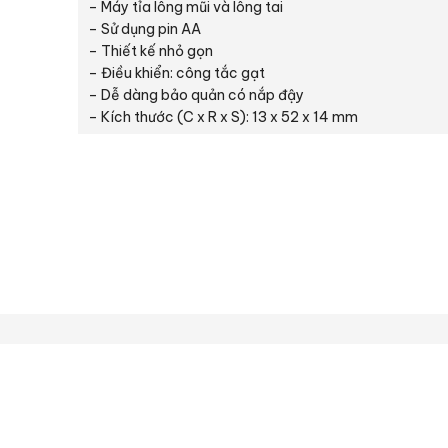
– Máy tỉa lông mũi và lông tai
– Sử dụng pin AA
– Thiết kế nhỏ gọn
– Điều khiển: công tắc gạt
– Dễ dàng bảo quản có nắp đậy
– Kích thước (C x R x S): 13 x 52 x 14 mm