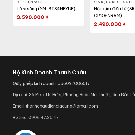
 CA - BÌNH
BẾP TIỆN NGHI
,
NỒI CƠM ĐIỆN
,
GIA DỤNG KHỎE & ĐẸP
,
LÒ VI SÓNG
GIA DỤNG KHỎE & ĐẸP
Lò vi sóng (NN-ST34NBYUE)
Nồi cơm điện tử (S
CP108NRAM)
3.590.000
₫
2.490.000
₫
Hộ Kinh Doanh Thanh Châu
Giấy phép kinh doanh:
066097006617
Địa chỉ:
35 Mạc Thị Bưởi, Phường Buôn Ma Thuột, tỉnh Đắk Lắ
Email:
thanhchaudiengiadung@gmail.com
Hotline:
0906.47.35.47