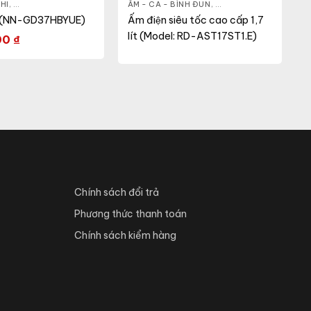
HI
 CA - BÌNH
,
GIA DỤNG KHỎE & ĐẸP
,
LÒ VI SÓNG
ẤM - CA - BÌNH ĐUN
,
GIA DỤNG KHỎE & ĐẸP
,
g (NN-GD37HBYUE)
Ấm điện siêu tốc cao cấp 1,7
lít (Model: RD-AST17ST1.E)
00
₫
Chính sách đổi trả
Phương thức thanh toán
Chính sách kiểm hàng