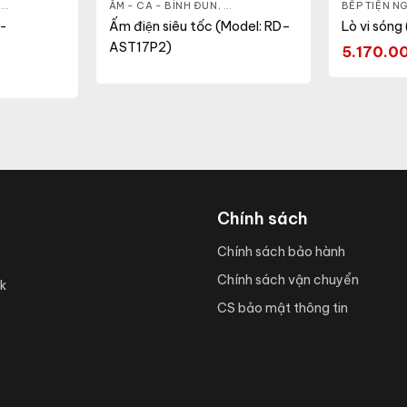
,
NỒI - ẤM - CA - BÌNH
ẤM - CA - BÌNH ĐUN
,
NỒI CƠM ĐIỆN
,
GIA DỤNG KHỎE & ĐẸP
BẾP TIỆN NG
,
NỒI - ẤM -
R-
Ấm điện siêu tốc (Model: RD–
Lò vi són
AST17P2)
5.170.0
Chính sách
Chính sách bảo hành
Chính sách vận chuyển
k
CS bảo mật thông tin