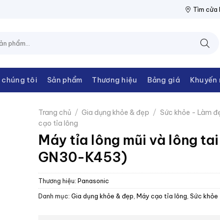
ĐIỆN THANH CHÂU
NPP THIẾT BỊ ĐIỆN THANH CHÂU
NPP THIẾ
Tìm cửa
 chúng tôi
Sản phẩm
Thương hiệu
Bảng giá
Khuyến 
Trang chủ
/
Gia dụng khỏe & đẹp
/
Sức khỏe - Làm đ
cạo tỉa lông
Máy tỉa lông mũi và lông ta
GN30-K453)
Thương hiệu:
Panasonic
Danh mục:
Gia dụng khỏe & đẹp
,
Máy cạo tỉa lông
,
Sức khỏe