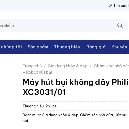
 THANH CHÂU
NPP THIẾT BỊ ĐIỆN THANH CHÂU
NPP THIẾT BỊ
Tìm cửa
 chúng tôi
Sản phẩm
Thương hiệu
Bảng giá
Khuyến 
Trang chủ
/
Gia dụng khỏe & đẹp
/
Chăm sóc nhà cử
– Robot hút bụi
Máy hút bụi không dây Phil
XC3031/01
Thương hiệu:
Philips
Danh mục:
Gia dụng khỏe & đẹp
,
Chăm sóc nhà cửa
,
Hút bụi
bụi