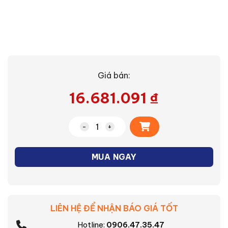
Giá bán:
16.681.091
₫
Alternative:
Máy giặt sấy Electrolux EWW1023P5SC
MUA NGAY
LIÊN HỆ ĐỂ NHẬN BÁO GIÁ TỐT
Hotline:
0906.47.35.47