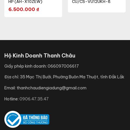
HP (AH-X10ZEW)
CU/CS-VU12UKH-8
6.500.000
₫
Hộ Kinh Doanh Thanh Châu
Giấy phép kinh doanh:
066097006617
Địa chỉ:
35 Mạc Thị Bưởi, Phường Buôn Ma Thuột, tỉnh Đắk Lắk
Email:
thanhchaudiengiadung@gmail.com
Hotline:
0906.47.35.47