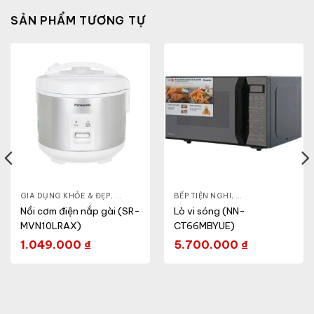
SẢN PHẨM TƯƠNG TỰ
HỎE & ĐẸP
GIA DỤNG KHỎE & ĐẸP
,
NỒI - ẤM - CA - BÌNH
,
NỒI - ẤM - CA - BÌNH
BẾP TIỆN NGHI
,
NỒI CƠM ĐIỆN
,
GIA DỤNG KHỎE & 
Nồi cơm điện nắp gài (SR-
Lò vi sóng (NN-
MVN10LRAX)
CT66MBYUE)
1.049.000
₫
5.700.000
₫