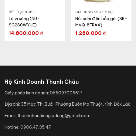
- CA - BÌNH
BẾP TIỆN NGHI
,
NỒI CƠM ĐIỆN
,
GIA DỤNG KHỎE & ĐẸP
,
GIA DỤNG KHỎE & ĐẸP
LÒ VI SÓNG
,
NỒI - ẤM -
Lò vi sóng (NU-
Nồi cơm điện nắp gài (SR-
SC280WYUE)
MVQ18FRAX)
14.800.000
₫
1.280.000
₫
Hộ Kinh Doanh Thanh Châu
Giấy phép kinh doanh:
066097006617
Địa chỉ:
35 Mạc Thị Bưởi, Phường Buôn Ma Thuột, tỉnh Đắk Lắk
Email:
thanhchaudiengiadung@gmail.com
Hotline:
0906.47.35.47