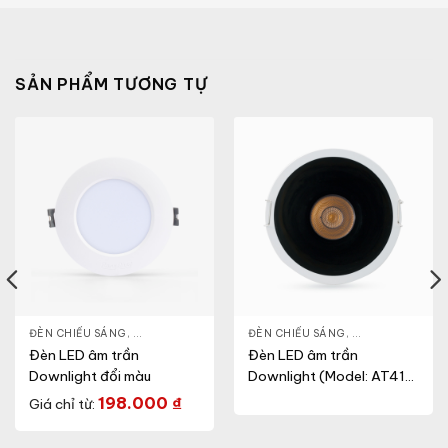
SẢN PHẨM TƯƠNG TỰ
NLIGHT
ĐÈN CHIẾU SÁNG
,
THIẾT BỊ CHIẾU SÁNG
,
ĐÈN LED DOWNLIGHT
ĐÈN CHIẾU SÁNG
,
THIẾT BỊ CHIẾU SÁNG
,
ĐÈN LED DOWN
Đèn LED âm trần
Đèn LED âm trần
Downlight đổi màu
Downlight (Model: AT41
86/12W)
198.000
₫
Giá chỉ từ: