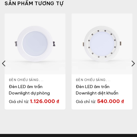
SẢN PHẨM TƯƠNG TỰ
NLIGHT
ĐÈN CHIẾU SÁNG
,
THIẾT BỊ CHIẾU SÁNG
,
ĐÈN LED DOWNLIGHT
ĐÈN CHIẾU SÁNG
,
THIẾT BỊ CHIẾU SÁNG
,
ĐÈN LED DOWN
Đèn LED âm trần
Đèn LED âm trần
Downlight dự phòng
Downlight diệt khuẩn
1.126.000
₫
540.000
₫
Giá chỉ từ:
Giá chỉ từ: