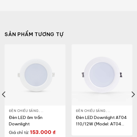
SẢN PHẨM TƯƠNG TỰ
NLIGHT
ĐÈN CHIẾU SÁNG
,
THIẾT BỊ CHIẾU SÁNG
,
ĐÈN LED DOWNLIGHT
ĐÈN CHIẾU SÁNG
,
THIẾT BỊ CHIẾU SÁNG
,
ĐÈN LED DOWN
Đèn LED âm trần
Đèn LED Downlight AT04
Downlight
110/12W (Model: AT04
110/12W.H)
153.000
₫
Giá chỉ từ: