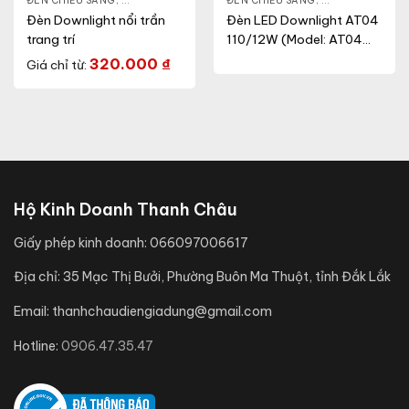
NLIGHT
ĐÈN CHIẾU SÁNG
,
THIẾT BỊ CHIẾU SÁNG
,
ĐÈN LED DOWNLIGHT
ĐÈN CHIẾU SÁNG
,
THIẾT BỊ CHIẾU SÁNG
,
ĐÈN LED DOWN
Đèn Downlight nổi trần
Đèn LED Downlight AT04
trang trí
110/12W (Model: AT04
110/12W.H)
320.000
₫
Giá chỉ từ:
Hộ Kinh Doanh Thanh Châu
Giấy phép kinh doanh:
066097006617
Địa chỉ:
35 Mạc Thị Bưởi, Phường Buôn Ma Thuột, tỉnh Đắk Lắk
Email:
thanhchaudiengiadung@gmail.com
Hotline:
0906.47.35.47