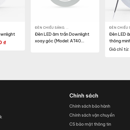
 LED DOWNLIGHT
,
THIẾT BỊ CHIẾU SÁNG
ĐÈN CHIẾU SÁNG
,
ĐÈN LED DOWNLIGHT
,
THIẾT BỊ CHI
ĐÈN CHIẾU
wnlight
Đèn LED âm trần Downlight
Đèn LED â
xoay góc (Model: AT40
thông min
00
₫
95/12W)
Giá chỉ từ:
Chính sách
Chính sách bảo hành
Chính sách vận chuyển
k
CS bảo mật thông tin