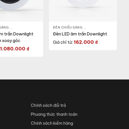
ẾU SÁNG
 SÁNG
,
ĐÈN LED DOWNLIGHT
,
THIẾT BỊ CHIẾU SÁNG
ĐÈN CHIẾU SÁNG
,
ĐÈN LED DOWNLIGHT
,
THI
m trần Downlight
Đèn LED âm trần Downlight
h xoay góc
162.000
₫
Giá chỉ từ:
1.080.000
₫
Chính sách đổi trả
Phương thức thanh toán
Chính sách kiểm hàng