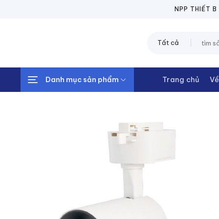
Chuyển
NPP THIẾT BỊ 
đến
nội
Tìm
dung
kiếm:
Danh mục sản phẩm
Trang chủ
Về