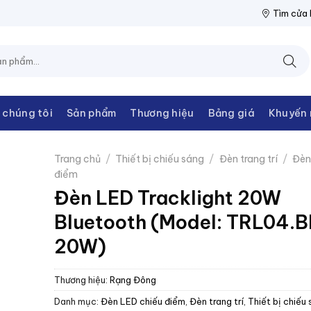
ĐIỆN THANH CHÂU
NPP THIẾT BỊ ĐIỆN THANH CHÂU
NPP THIẾ
Tìm cửa
 chúng tôi
Sản phẩm
Thương hiệu
Bảng giá
Khuyến 
Trang chủ
/
Thiết bị chiếu sáng
/
Đèn trang trí
/
Đèn
điểm
Đèn LED Tracklight 20W
Bluetooth (Model: TRL04.
20W)
Thương hiệu:
Rạng Đông
Danh mục:
Đèn LED chiếu điểm
,
Đèn trang trí
,
Thiết bị chiếu