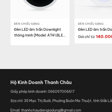
LIGHT
,
THIẾT BỊ CHIẾU SÁNG
ĐÈN CHIẾU SÁNG
,
ĐÈN LED DOWNLIGHT
,
THIẾT BỊ CHIẾU SÁNG
ĐÈN CHIẾU SÁNG
,
ĐÈN
Đèn LED âm trần Downlight
Đèn LED âm trần Do
thông minh (Model: AT41.BLE
140.0
Giá chỉ từ:
86/12W)
Hộ Kinh Doanh Thanh Châu
Giấy phép kinh doanh:
066097006617
Địa chỉ:
35 Mạc Thị Bưởi, Phường Buôn Ma Thuột, tỉnh Đắk Lắ
Email:
thanhchaudiengiadung@gmail.com