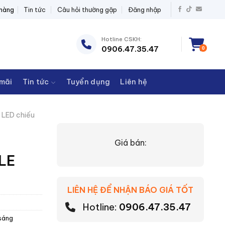
T BỊ ĐIỆN THANH CHÂU
 hàng
Tin tức
Câu hỏi thường gặp
Đăng nhập
Hotline CSKH:
0906.47.35.47
0
mãi
Tin tức
Tuyển dụng
Liên hệ
 LED chiếu
Giá bán:
BLE
LIÊN HỆ ĐỂ NHẬN BÁO GIÁ TỐT
Hotline:
0906.47.35.47
 sáng