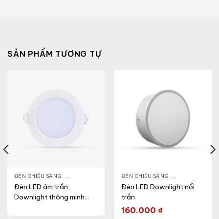
SẢN PHẨM TƯƠNG TỰ
NLIGHT
ĐÈN CHIẾU SÁNG
,
THIẾT BỊ CHIẾU SÁNG
,
ĐÈN LED DOWNLIGHT
ĐÈN CHIẾU SÁNG
,
THIẾT BỊ CHIẾU SÁNG
,
ĐÈN LED DOWN
Đèn LED âm trần
Đèn LED Downlight nổi
Downlight thông minh
trần
(Model: AT16 90/7W.RF)
160.000
₫