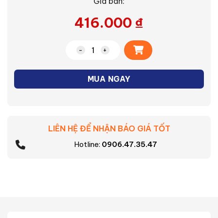
Giá bán:
416.000
₫
Alternative:
Đèn Led ốp trần Philips Eridani RD Su
MUA NGAY
LIÊN HỆ ĐỂ NHẬN BÁO GIÁ TỐT
Hotline:
0906.47.35.47