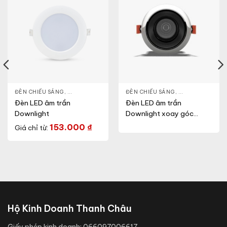
NLIGHT
ĐÈN CHIẾU SÁNG
,
THIẾT BỊ CHIẾU SÁNG
,
ĐÈN LED DOWNLIGHT
ĐÈN CHIẾU SÁNG
,
THIẾT BỊ CHIẾU SÁNG
,
ĐÈN LED DOWN
Đèn LED âm trần
Đèn LED âm trần
Downlight
Downlight xoay góc
(Model: AT25
153.000
₫
Giá chỉ từ:
80/10Wx1.PLUS)
Hộ Kinh Doanh Thanh Châu
Giấy phép kinh doanh:
066097006617