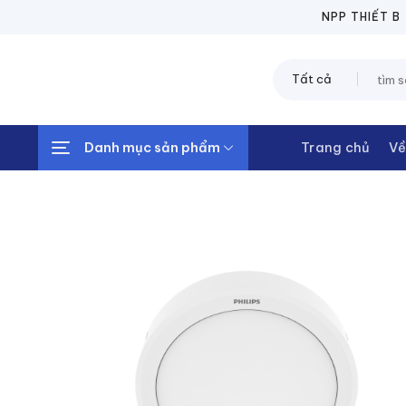
Chuyển
NPP THIẾT BỊ ĐIỆN
đến
nội
Tìm
dung
kiếm:
Danh mục sản phẩm
Trang chủ
Về