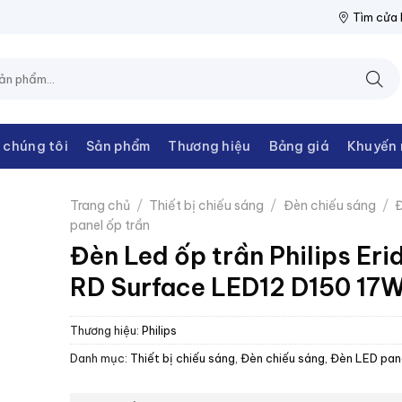
 THANH CHÂU
NPP THIẾT BỊ ĐIỆN THANH CHÂU
NPP THIẾT BỊ
Tìm cửa
 chúng tôi
Sản phẩm
Thương hiệu
Bảng giá
Khuyến 
Trang chủ
/
Thiết bị chiếu sáng
/
Đèn chiếu sáng
/
Đ
panel ốp trần
Đèn Led ốp trần Philips Eri
RD Surface LED12 D150 17
Thương hiệu:
Philips
Danh mục:
Thiết bị chiếu sáng
,
Đèn chiếu sáng
,
Đèn LED pane