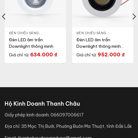
NLIGHT
ĐÈN CHIẾU SÁNG
,
THIẾT BỊ CHIẾU SÁNG
,
ĐÈN LED DOWNLIGHT
ĐÈN CHIẾU SÁNG
,
THIẾT BỊ CHIẾU SÁNG
,
ĐÈN LED DOWN
Đèn LED âm trần
Đèn LED âm trần
Downlight thông minh
Downlight thông minh
xoay góc
634.000
₫
952.000
₫
Giá chỉ từ:
Giá chỉ từ:
Hộ Kinh Doanh Thanh Châu
Giấy phép kinh doanh:
066097006617
Địa chỉ:
35 Mạc Thị Bưởi, Phường Buôn Ma Thuột, tỉnh Đắk Lắk