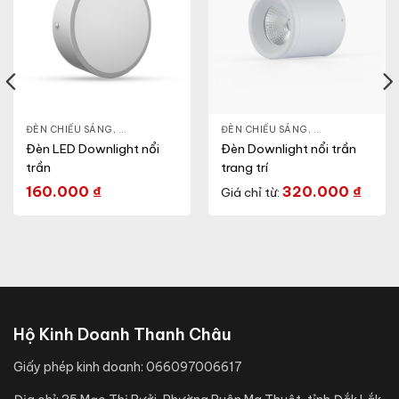
NLIGHT
ĐÈN CHIẾU SÁNG
,
THIẾT BỊ CHIẾU SÁNG
,
ĐÈN LED DOWNLIGHT
ĐÈN CHIẾU SÁNG
,
THIẾT BỊ CHIẾU SÁNG
,
ĐÈN LED DOWN
Đèn LED Downlight nổi
Đèn Downlight nổi trần
trần
trang trí
160.000
₫
320.000
₫
Giá chỉ từ:
Hộ Kinh Doanh Thanh Châu
Giấy phép kinh doanh:
066097006617