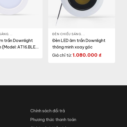
ẾU SÁNG
 SÁNG
,
ĐÈN LED DOWNLIGHT
,
THIẾT BỊ CHIẾU SÁNG
ĐÈN CHIẾU SÁNG
,
ĐÈN LED DOWNLIGHT
,
THI
m trần Downlight
Đèn LED âm trần Downlight
h (Model: AT16.BLE
thông minh xoay góc
1.080.000
₫
Giá chỉ từ:
Chính sách đổi trả
Phương thức thanh toán