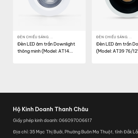
LIGHT
,
THIẾT BỊ CHIẾU SÁNG
ĐÈN CHIẾU SÁNG
,
ĐÈN LED DOWNLIGHT
,
THIẾT BỊ CHIẾU SÁNG
ĐÈN CHIẾU SÁNG
,
ĐÈN
Đèn LED âm trần Downlight
Đèn LED âm trần Do
thông minh (Model: AT14
(Model: AT39 76/1
90/9W.RF)
Hộ Kinh Doanh Thanh Châu
Giấy phép kinh doanh:
066097006617
Địa chỉ:
35 Mạc Thị Bưởi, Phường Buôn Ma Thuột, tỉnh Đắk Lắ