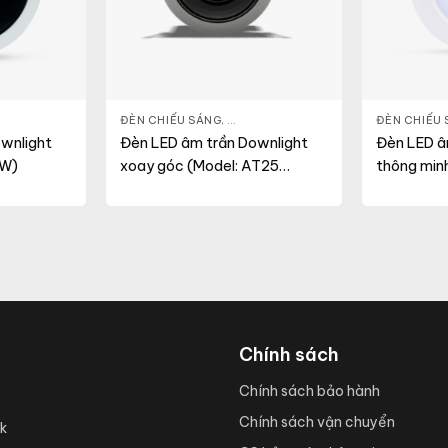
 LED DOWNLIGHT
,
THIẾT BỊ CHIẾU SÁNG
ĐÈN CHIẾU SÁNG
,
ĐÈN LED DOWNLIGHT
,
THIẾT BỊ CHI
ĐÈN CHIẾU
wnlight
Đèn LED âm trần Downlight
Đèn LED â
2W)
xoay góc (Model: AT25
thông min
80/10Wx1.PLUS)
90/7W)
Chính sách
Chính sách bảo hành
Chính sách vận chuyển
k