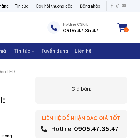
T BỊ ĐIỆN THANH CHÂU
 hàng
Tin tức
Câu hỏi thường gặp
Đăng nhập
Hotline CSKH:
0906.47.35.47
0
mãi
Tin tức
Tuyển dụng
Liên hệ
èn LED
Giá bán:
l:
LIÊN HỆ ĐỂ NHẬN BÁO GIÁ TỐT
Hotline:
0906.47.35.47
ếu sáng