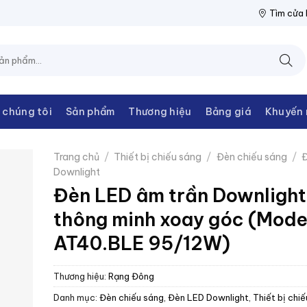
ĐIỆN THANH CHÂU
NPP THIẾT BỊ ĐIỆN THANH CHÂU
NPP THIẾ
Tìm cửa
 chúng tôi
Sản phẩm
Thương hiệu
Bảng giá
Khuyến 
Trang chủ
/
Thiết bị chiếu sáng
/
Đèn chiếu sáng
/
Đ
Downlight
Đèn LED âm trần Downlight
thông minh xoay góc (Mode
AT40.BLE 95/12W)
Thương hiệu:
Rạng Đông
Danh mục:
Đèn chiếu sáng
,
Đèn LED Downlight
,
Thiết bị chi