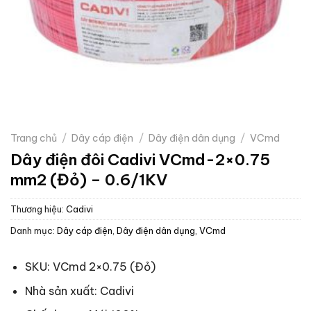
Trang chủ
/
Dây cáp điện
/
Dây điện dân dụng
/
VCmd
Dây điện đôi Cadivi VCmd-2×0.75
mm2 (Đỏ) – 0.6/1KV
Thương hiệu:
Cadivi
Danh mục:
Dây cáp điện
,
Dây điện dân dụng
,
VCmd
SKU: VCmd 2×0.75 (Đỏ)
Nhà sản xuất: Cadivi