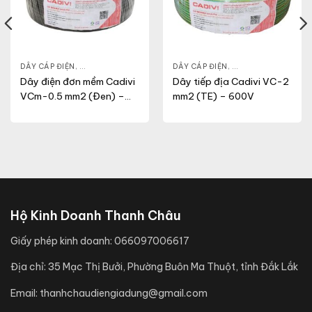
NG
,
VCM
DÂY CÁP ĐIỆN
,
DÂY ĐIỆN DÂN DỤNG
,
VCM
DÂY CÁP ĐIỆN
,
DÂY ĐIỆN DÂN DỤN
Dây điện đơn mềm Cadivi
Dây tiếp địa Cadivi VC-2
VCm-0.5 mm2 (Đen) –
mm2 (TE) – 600V
300/500V
Hộ Kinh Doanh Thanh Châu
Giấy phép kinh doanh:
066097006617
Địa chỉ:
35 Mạc Thị Bưởi, Phường Buôn Ma Thuột, tỉnh Đắk Lắk
Email:
thanhchaudiengiadung@gmail.com