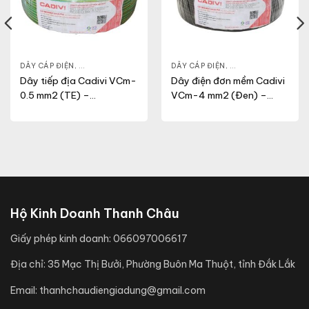
NG
,
VCM
DÂY CÁP ĐIỆN
,
DÂY ĐIỆN DÂN DỤNG
,
VCM
DÂY CÁP ĐIỆN
,
DÂY ĐIỆN DÂN DỤN
Dây tiếp địa Cadivi VCm-
Dây điện đơn mềm Cadivi
0.5 mm2 (TE) –
VCm-4 mm2 (Đen) –
300/500V
450/750V
Hộ Kinh Doanh Thanh Châu
Giấy phép kinh doanh:
066097006617
Địa chỉ:
35 Mạc Thị Bưởi, Phường Buôn Ma Thuột, tỉnh Đắk Lắk
Email:
thanhchaudiengiadung@gmail.com