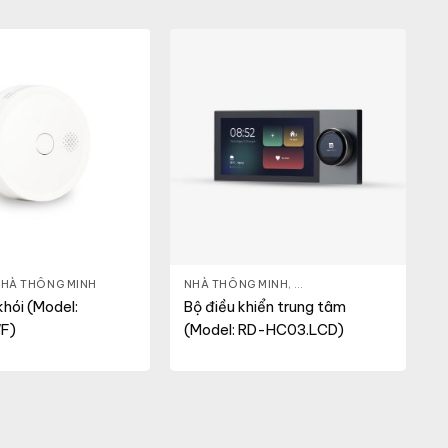
HÀ THÔNG MINH
NHÀ THÔNG MINH
,
THIẾT BỊ TRUNG TÂM
hói (Model:
Bộ điều khiển trung tâm
F)
(Model: RD-HC03.LCD)