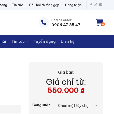
 BỊ ĐIỆN THANH CHÂU
 hàng
Tin tức
Câu hỏi thường gặp
Đăng nhập
Hotline CSKH:
0906.47.35.47
0
mãi
Tin tức
Tuyển dụng
Liên hệ
Giá bán:
Giá chỉ từ:
550.000
₫
Công suất