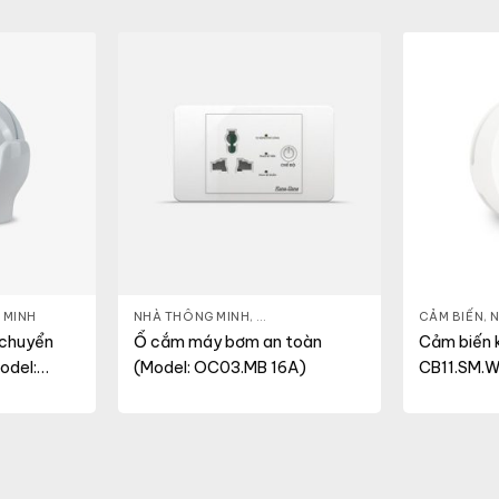
 MINH
NHÀ THÔNG MINH
,
Ổ CẮM THÔNG MINH
CẢM BIẾN
,
N
 chuyển
Ổ cắm máy bơm an toàn
Cảm biến k
odel:
(Model: OC03.MB 16A)
CB11.SM.W