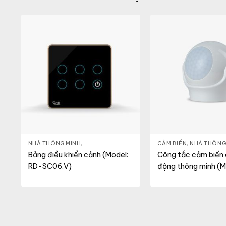
INH
NHÀ THÔNG MINH
,
ĐÈN THÔNG MINH
CẢM BIẾN
,
NHÀ THÔNG
Bảng điều khiển cảnh (Model:
Công tắc cảm biến
RD-SC06.V)
động thông minh (M
CB10.PIR.BLE (DC))