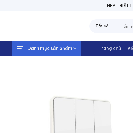
Chuyển
NPP THIẾT BỊ 
đến
nội
Tìm
dung
kiếm:
Danh mục sản phẩm
Trang chủ
Về