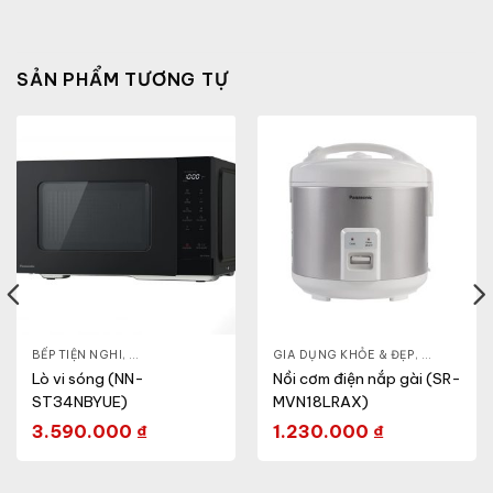
SẢN PHẨM TƯƠNG TỰ
- CA - BÌNH
BẾP TIỆN NGHI
,
NỒI CƠM ĐIỆN
,
GIA DỤNG KHỎE & ĐẸP
,
GIA DỤNG KHỎE & ĐẸP
LÒ VI SÓNG
,
NỒI - ẤM -
Lò vi sóng (NN-
Nồi cơm điện nắp gài (SR-
ST34NBYUE)
MVN18LRAX)
3.590.000
₫
1.230.000
₫