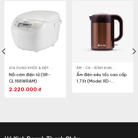
- CA - BÌNH
GIA DỤNG KHỎE & ĐẸP
,
NỒI CƠM ĐIỆN
,
NỒI - ẤM - CA - BÌNH
ẤM - CA - BÌNH ĐUN
,
NỒI CƠM ĐIỆN
,
GIA DỤNG KH
Nồi cơm điện tử (SR-
Ấm điện siêu tốc cao cấp
CL188WRAM)
1,7 lít (Model: RD-
AST17ST1.E)
2.220.000
₫