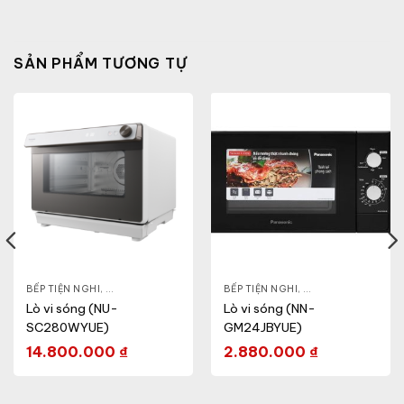
SẢN PHẨM TƯƠNG TỰ
- CA - BÌNH
BẾP TIỆN NGHI
,
NỒI CƠM ĐIỆN
,
GIA DỤNG KHỎE & ĐẸP
,
BẾP TIỆN NGHI
LÒ VI SÓNG
,
GIA DỤNG KHỎE & 
Lò vi sóng (NU-
Lò vi sóng (NN-
SC280WYUE)
GM24JBYUE)
14.800.000
₫
2.880.000
₫